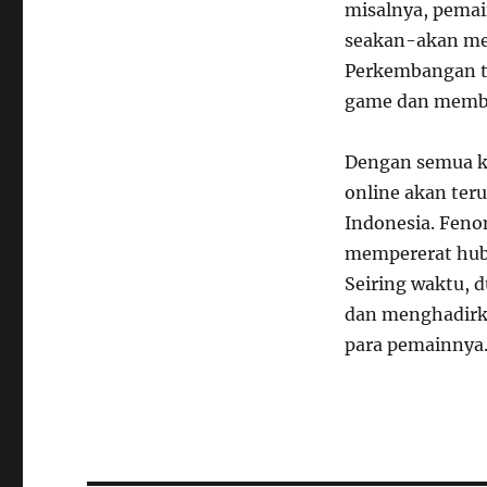
misalnya, pemai
seakan-akan mer
Perkembangan t
game dan membe
Dengan semua ke
online akan teru
Indonesia. Feno
mempererat hub
Seiring waktu, 
dan menghadirk
para pemainnya