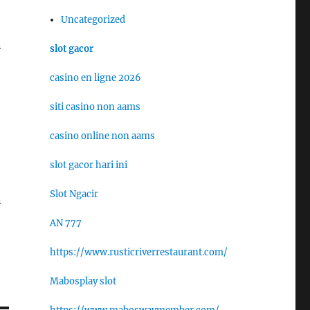
Uncategorized
n
slot gacor
casino en ligne 2026
siti casino non aams
casino online non aams
slot gacor hari ini
Slot Ngacir
n
AN 777
https://www.rusticriverrestaurant.com/
Mabosplay slot