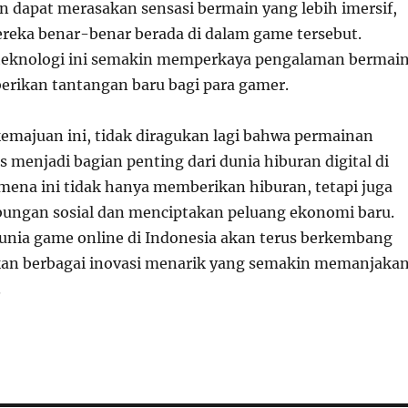
n dapat merasakan sensasi bermain yang lebih imersif,
eka benar-benar berada di dalam game tersebut.
eknologi ini semakin memperkaya pengalaman bermai
rikan tantangan baru bagi para gamer.
majuan ini, tidak diragukan lagi bahwa permainan
s menjadi bagian penting dari dunia hiburan digital di
mena ini tidak hanya memberikan hiburan, tetapi juga
ungan sosial dan menciptakan peluang ekonomi baru.
dunia game online di Indonesia akan terus berkembang
an berbagai inovasi menarik yang semakin memanjaka
.