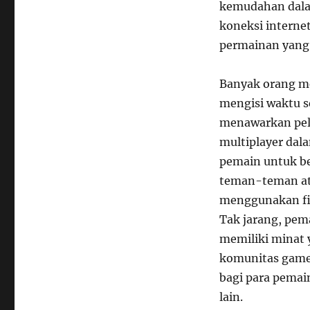
kemudahan dala
koneksi interne
permainan yang 
Banyak orang m
mengisi waktu s
menawarkan pelu
multiplayer dal
pemain untuk b
teman-teman ata
menggunakan fit
Tak jarang, pe
memiliki minat
komunitas game 
bagi para pemai
lain.