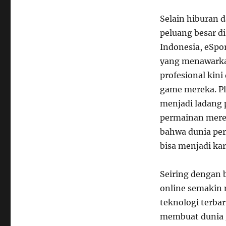
Selain hiburan 
peluang besar di
Indonesia, eSpo
yang menawarka
profesional kin
game mereka. Pl
menjadi ladang 
permainan mere
bahwa dunia per
bisa menjadi kar
Seiring dengan
online semakin 
teknologi terbar
membuat dunia 