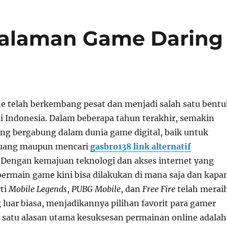
galaman Game Daring
e telah berkembang pesat dan menjadi salah satu bentu
i Indonesia. Dalam beberapa tahun terakhir, semakin
ng bergabung dalam dunia game digital, baik untuk
luang maupun mencari
gasbro138 link alternatif
 Dengan kemajuan teknologi dan akses internet yang
bermain game kini bisa dilakukan di mana saja dan kapa
rti
Mobile Legends
,
PUBG Mobile
, dan
Free Fire
telah merai
 luar biasa, menjadikannya pilihan favorit para gamer
h satu alasan utama kesuksesan permainan online adalah