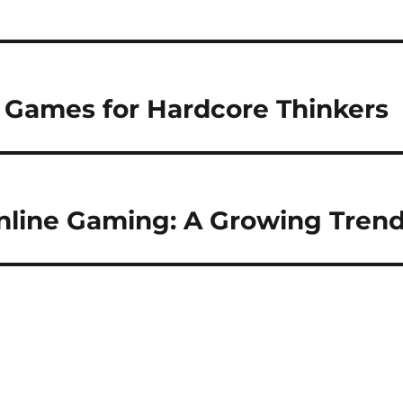
y Games for Hardcore Thinkers
Online Gaming: A Growing Tren