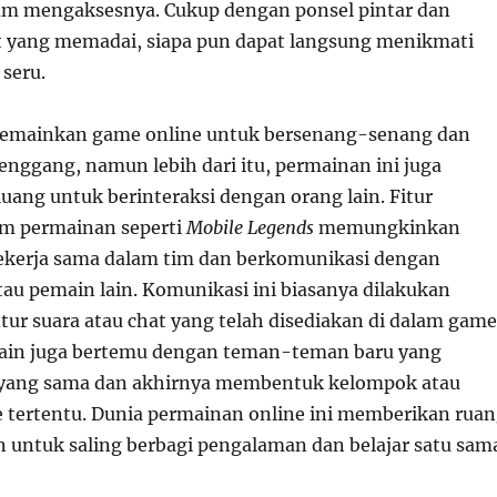
m mengaksesnya. Cukup dengan ponsel pintar dan
t yang memadai, siapa pun dapat langsung menikmati
seru.
emainkan game online untuk bersenang-senang dan
enggang, namun lebih dari itu, permainan ini juga
ang untuk berinteraksi dengan orang lain. Fitur
am permainan seperti
Mobile Legends
memungkinkan
ekerja sama dalam tim dan berkomunikasi dengan
u pemain lain. Komunikasi ini biasanya dilakukan
ur suara atau chat yang telah disediakan di dalam game
main juga bertemu dengan teman-teman baru yang
 yang sama dan akhirnya membentuk kelompok atau
tertentu. Dunia permainan online ini memberikan rua
n untuk saling berbagi pengalaman dan belajar satu sam