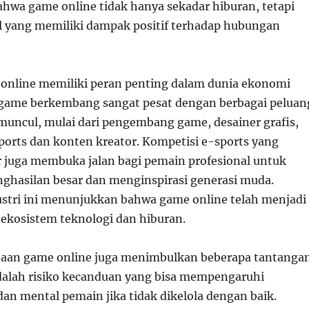
wa game online tidak hanya sekadar hiburan, tetapi
al yang memiliki dampak positif terhadap hubungan
e online memiliki peran penting dalam dunia ekonomi
ri game berkembang sangat pesat dengan berbagai peluan
muncul, mulai dari pengembang game, desainer grafis,
sports dan konten kreator. Kompetisi e-sports yang
 juga membuka jalan bagi pemain profesional untuk
hasilan besar dan menginspirasi generasi muda.
stri ini menunjukkan bahwa game online telah menjadi
i ekosistem teknologi dan hiburan.
aan game online juga menimbulkan beberapa tantangan
dalah risiko kecanduan yang bisa mempengaruhi
dan mental pemain jika tidak dikelola dengan baik.