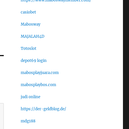
https://www.maboswaymember.com/
casiobet
Mabosway
MAJALAH4D
Totoslot
depot69 login
mabosplayjuara.com
mabosplaybos.com
judi online
https://der-geldblog.de/
mdg188