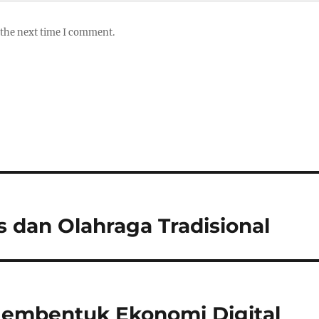
 the next time I comment.
 dan Olahraga Tradisional
embentuk Ekonomi Digital