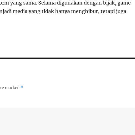
form yang sama. Selama digunakan dengan bijak, game
njadi media yang tidak hanya menghibur, tetapi juga
 are marked
*