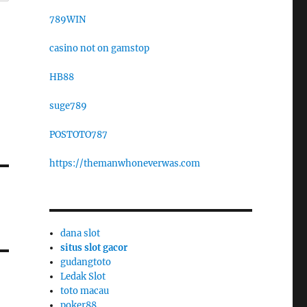
789WIN
casino not on gamstop
HB88
suge789
POSTOTO787
https://themanwhoneverwas.com
dana slot
situs slot gacor
gudangtoto
Ledak Slot
toto macau
poker88