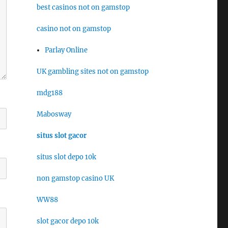
best casinos not on gamstop
casino not on gamstop
Parlay Online
UK gambling sites not on gamstop
mdg188
Mabosway
situs slot gacor
situs slot depo 10k
non gamstop casino UK
WW88
slot gacor depo 10k